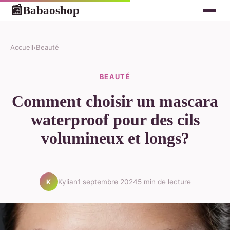
Babaoshop
📰
Accueil
›
Beauté
BEAUTÉ
Comment choisir un mascara
waterproof pour des cils
volumineux et longs?
Kylian
1 septembre 2024
5 min de lecture
K