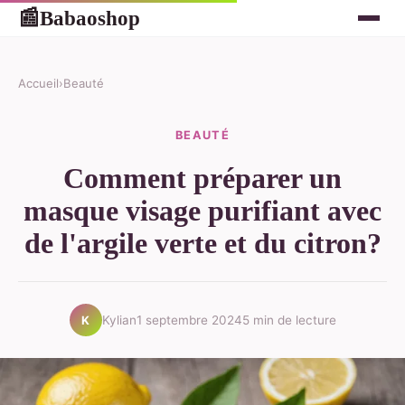
Babaoshop
📰
Accueil
›
Beauté
BEAUTÉ
Comment préparer un
masque visage purifiant avec
de l'argile verte et du citron?
Kylian
1 septembre 2024
5 min de lecture
K